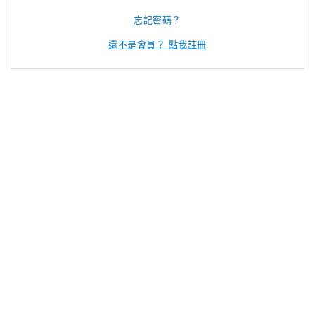
忘記密碼？
還不是會員？ 點我註冊