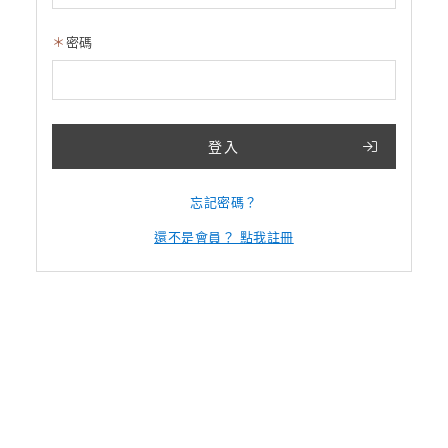
密碼
登入
忘記密碼？
還不是會員？ 點我註冊