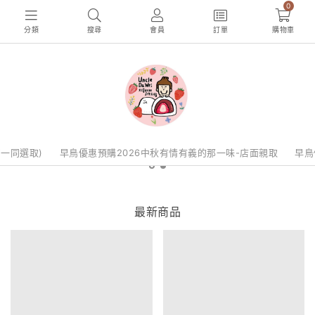
0
分類
搜尋
會員
訂單
購物車
勿一同選取)
早鳥優惠預購2026中秋有情有義的那一味-店面親取
早鳥
最新商品