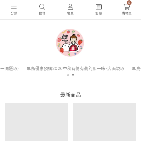
0
分類
搜尋
會員
訂單
購物車
勿一同選取)
早鳥優惠預購2026中秋有情有義的那一味-店面親取
早鳥
最新商品